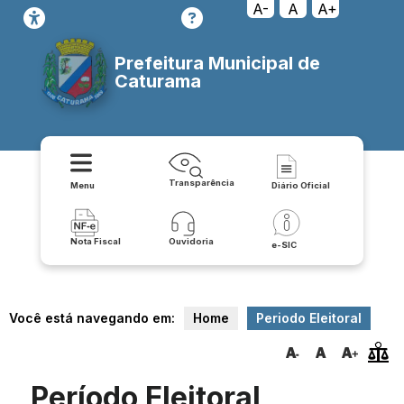
A-
A
A+
Prefeitura Municipal de
Caturama
Transparência
Menu
Diário Oficial
Nota Fiscal
Ouvidoria
e-SIC
Você está navegando em:
Home
Periodo Eleitoral
Período Eleitoral