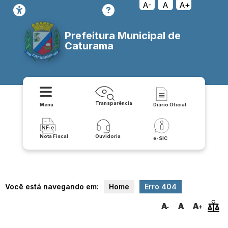
transparencia/educacao/publicacoes/relatorio_de_prestacao_de_c
A-
A
A+
Prefeitura Municipal de
Caturama
Transparência
Menu
Diário Oficial
Nota Fiscal
Ouvidoria
e-SIC
Você está navegando em:
Home
Erro 404