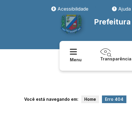
transparencia/despesas/despesas_com_diarias_e_passagens
Acessibilidade
Ajuda
Prefeitur
Transparência
Menu
Você está navegando em:
Home
Erro 404