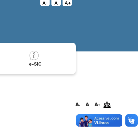
A-
A
A+
a
e-SIC