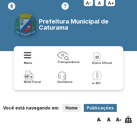
A-
A
A+
Prefeitura Municipal de
Caturama
Transparência
Menu
Diário Oficial
Nota Fiscal
Ouvidoria
e-SIC
Você está navegando em:
Home
Publicações