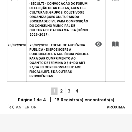
(SECULT) - CONVOCAÇÃO DO FÓRUM
DE ELEIÇÃO DE ARTISTAS, AGENTES
CULTURAIS, GRUPOS, COLETIVOS E
ORGANIZAÇÕES CULTURAIS DA
SOCIEDADE CIVIL PARA COMPOSIÇÃO
DO CONSELHO MUNICIPAL DE
CULTURA DE CATURAMA - BA (BIÊNIO
2026-2027).
25/02/2026
25/02/2026 - EDITAL DE AUDIÊNCIA
PÚBLICA - DISPÕE SOBRE A
PUBLICIDADE DA AUDIÊNCIA PÚBLICA,
PARA DAR CUMPRIMENTO AO
QUANTO DETERMINA O § 4º DO ART.
9º, DA LEI DE RESPONSABILIDADE
FISCAL (LRF), E DÁ OUTRAS
PROVIDÊNCIAS
1
2
3
4
Página 1 de 4 | 16 Registro(s) encontrado(s)
ANTERIOR
PRÓXIMA