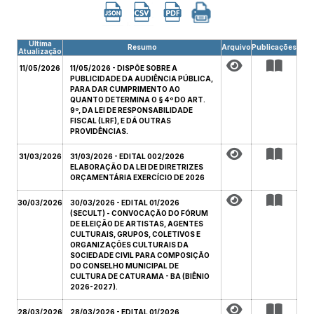
Última
Resumo
Arquivo
Publicações
Atualização
11/05/2026
11/05/2026 - DISPÕE SOBRE A
PUBLICIDADE DA AUDIÊNCIA PÚBLICA,
PARA DAR CUMPRIMENTO AO
QUANTO DETERMINA O § 4º DO ART.
9º, DA LEI DE RESPONSABILIDADE
FISCAL (LRF), E DÁ OUTRAS
PROVIDÊNCIAS.
31/03/2026
31/03/2026 - EDITAL 002/2026
ELABORAÇÃO DA LEI DE DIRETRIZES
ORÇAMENTÁRIA EXERCÍCIO DE 2026
30/03/2026
30/03/2026 - EDITAL 01/2026
(SECULT) - CONVOCAÇÃO DO FÓRUM
DE ELEIÇÃO DE ARTISTAS, AGENTES
CULTURAIS, GRUPOS, COLETIVOS E
ORGANIZAÇÕES CULTURAIS DA
SOCIEDADE CIVIL PARA COMPOSIÇÃO
DO CONSELHO MUNICIPAL DE
CULTURA DE CATURAMA - BA (BIÊNIO
2026-2027).
28/03/2026
28/03/2026 - EDITAL 01/2026