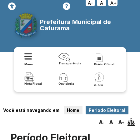
A-
A
A+
Prefeitura Municipal de
Caturama
Transparência
Menu
Diário Oficial
Nota Fiscal
Ouvidoria
e-SIC
Você está navegando em:
Home
Periodo Eleitoral
Período Eleitoral