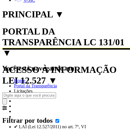
e-SIC
PRINCIPAL
▼
PORTAL DA
TRANSPARÊNCIA LC 131/01
▼
Você está navegando em:
ACESSO À INFORMAÇÃO
LEI 12.527
▼
Home
Portal da Transparência
Licitações
Filtrar por todos
✔ LAI (Lei 12.527/2011) no art. 7º, VI