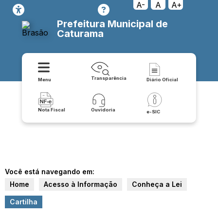
A-
A
A+
Prefeitura Municipal de
Caturama
Transparência
Menu
Diário Oficial
Nota Fiscal
Ouvidoria
e-SIC
Você está navegando em:
Home
Acesso à Informação
Conheça a Lei
Cartilha